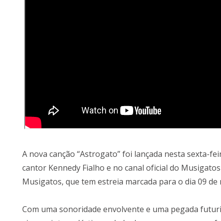
A nova canção “Astrogato” foi lançada nesta sexta-fei
cantor Kennedy Fialho e no canal oficial do Musigato
Musigatos, que tem estreia marcada para o dia 09 de
Com uma sonoridade envolvente e uma pegada futuris