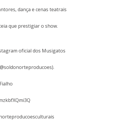
ntores, dança e cenas teatrais
eia que prestigiar o show.
nstagram oficial dos Musigatos
 (@soldonorteproducoes).
Fialho
mmzkbfXQmi3Q
norteproducoesculturais