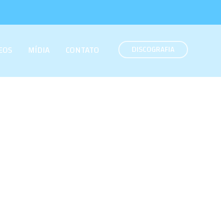
DISCOGRAFIA
EOS
MÍDIA
CONTATO
 O SHOW MUSICAL “MUSIGATOS”
IVE NO YOUTUBE,
09).