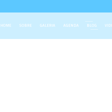
HOME
SOBRE
GALERIA
AGENDA
BLOG
VID
ÍTALA LIMA LANÇAM MÚSICA INÉDITA PARA
TO É LANÇADA EM L
TA SEXTA-FEIRA (20/